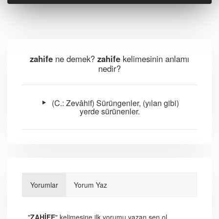
zahife
ne demek?
zahife
kelimesinin anlamı
nedir?
(C.: Zevâhif) Sürüngenler, (yılan gibi)
yerde sürünenler.
Yorumlar
Yorum Yaz
"
ZAHİFE
" kelimesine ilk yorumu yazan sen ol.