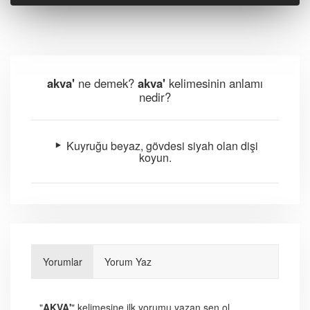
akva'
ne demek?
akva'
kelimesinin anlamı
nedir?
Kuyruğu beyaz, gövdesi siyah olan dişi
koyun.
Yorumlar
Yorum Yaz
"
AKVA'
" kelimesine ilk yorumu yazan sen ol.